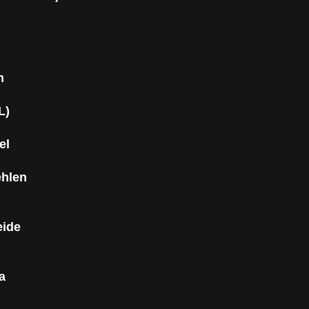
n
L)
el
ehlen
eide
a