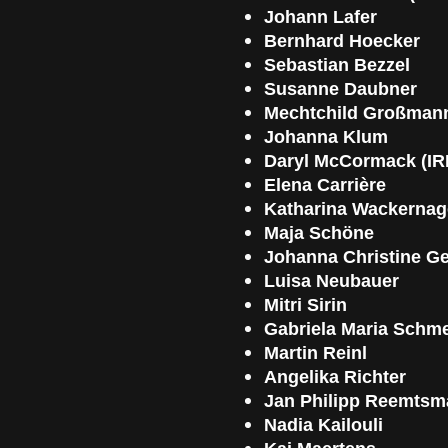
Johann Lafer
Bernhard Hoecker
Sebastian Bezzel
Susanne Daubner
Mechtchild Großman
Johanna Klum
Daryl McCormack (IR
Elena Carrière
Katharina Wackernag
Maja Schöne
Johanna Christine G
Luisa Neubauer
Mitri Sirin
Gabriela Maria Schm
Martin Reinl
Angelika Richter
Jan Philipp Reemtsm
Nadia Kailouli